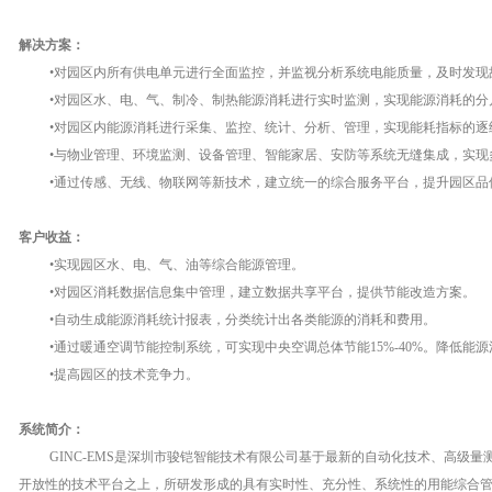
解决方案：
•
对园区内所有供电单元进行全面监控，并监视分析系统电能质量，及时发现
•
对园区水、电、气、制冷、制热能源消耗进行实时监测，实现能源消耗的分
•
对园区内能源消耗进行采集、监控、统计、分析、管理，实现能耗指标的逐
•
与物业管理、环境监测、设备管理、智能家居、安防等系统无缝集成，实现
•
通过传感、无线、物联网等新技术，建立统一的综合服务平台，提升园区品
客户收益：
•
实现园区水、电、气、油等综合能源管理。
•
对园区消耗数据信息集中管理，建立数据共享平台，提供节能改造方案。
•
自动生成能源消耗统计报表，分类统计出各类能源的消耗和费用。
•
通过暖通空调节能控制系统，可实现中央空调总体节能
15%-40%
。降低能源
•
提高园区的技术竞争力。
系统简介：
GINC-EMS
是深圳市骏铠智能技术有限公司基于最新的自动化技术、高级量
开放性的技术平台之上，所研发形成的具有实时性、充分性、系统性的用能综合